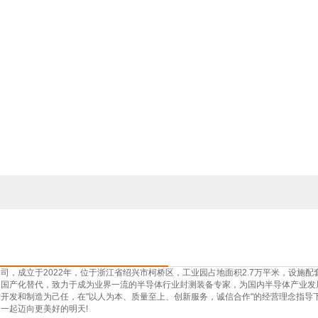
司，成立于2022年，位于浙江省绍兴市柯桥区，工业园占地面积2.7万平米，设施
的国产化替代，致力于成为业界一流的半导体行业封测装备专家，为国内半导体产业发
开发和制造为己任，在"以人为本、质量至上、创新服务，诚信合作"的经营理念指导
一起迈向更美好的明天!