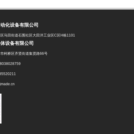
自动化设备有限公司
区马田街道石围社区大田洋工业区C区H栋1101
导体设备有限公司
市柯桥区齐贤街道集贤路66号
38028759
5520211
jmade.cn